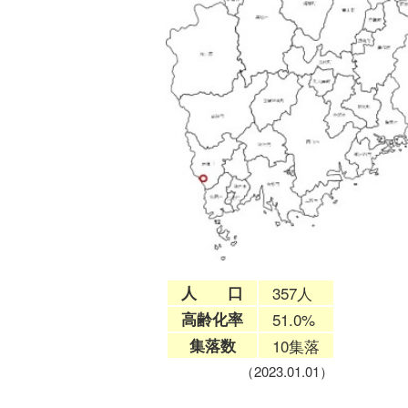
人 口
357人
高齢化率
51.0%
集落数
10集落
（2023.01.01）