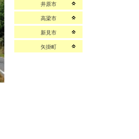
井原市
高梁市
新見市
矢掛町