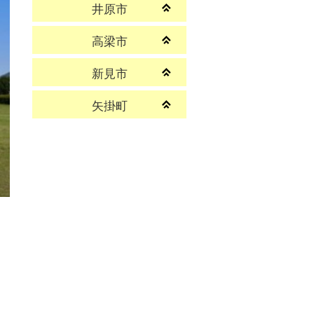
井原市
高梁市
新見市
矢掛町