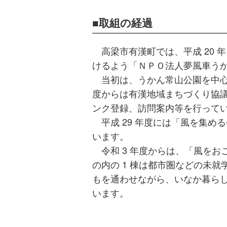
取組の経過
高梁市有漢町では、平成 20 
けるよう「ＮＰＯ法人夢風車う
当初は、うかん常山公園を中心と
度からは有漢地域まちづくり協
ンク登録、訪問案内等を行って
平成 29 年度には「風を集め
います。
令和 3 年度からは、「風をお
の内の 1 棟は都市圏などの未
もを通わせながら、いなか暮ら
います。