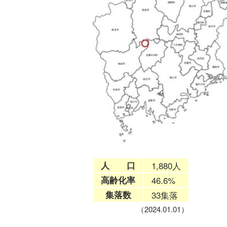
人 口
1,880人
高齢化率
46.6%
集落数
33集落
（2024.01.01）